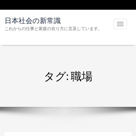
日本社会の新常識
T
これからの仕事と家庭の在り方に言及しています。
o
g
g
l
e
タグ:
職場
n
a
v
i
g
a
t